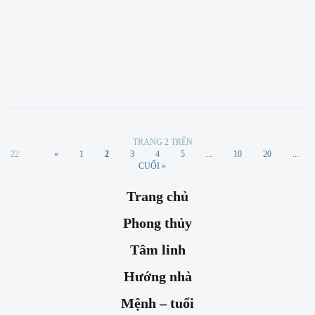
Read More
by
Code_phongthuyhoankiemcom
TH4 18
TRANG 2 TRÊN
22
«
1
2
3
4
5
...
10
20
...
CUỐI »
Trang chủ
Phong thủy
Tâm linh
Hướng nhà
Mệnh – tuổi