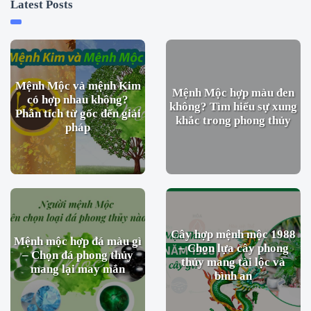
Latest Posts
Mệnh Mộc và mệnh Kim
Mệnh Mộc hợp màu đen
có hợp nhau không?
không? Tìm hiểu sự xung
Phân tích từ gốc đến giải
khắc trong phong thủy
pháp
Cây hợp mệnh mộc 1988
Mệnh mộc hợp đá màu gì
– Chọn lựa cây phong
– Chọn đá phong thủy
thủy mang tài lộc và
mang lại may mắn
bình an