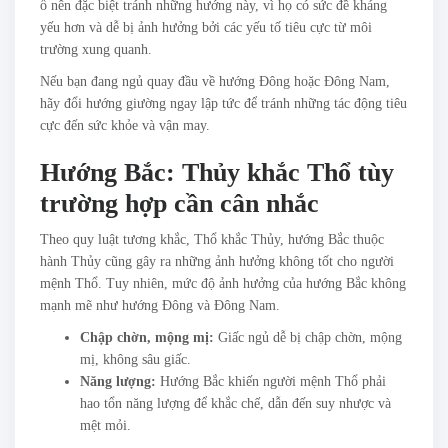
ổ nên đặc biệt tránh những hướng này, vì họ có sức đề kháng
yếu hơn và dễ bị ảnh hưởng bởi các yếu tố tiêu cực từ môi
trường xung quanh.
Nếu bạn đang ngủ quay đầu về hướng Đông hoặc Đông Nam,
hãy đổi hướng giường ngay lập tức để tránh những tác động tiêu
cực đến sức khỏe và vận may.
Hướng Bắc: Thủy khắc Thổ tùy
trường hợp cần cân nhắc
Theo quy luật tương khắc, Thổ khắc Thủy, hướng Bắc thuộc
hành Thủy cũng gây ra những ảnh hưởng không tốt cho người
mệnh Thổ. Tuy nhiên, mức độ ảnh hưởng của hướng Bắc không
mạnh mẽ như hướng Đông và Đông Nam.
Chập chờn, mộng mị:
Giấc ngủ dễ bị chập chờn, mộng
mị, không sâu giấc.
Năng lượng:
Hướng Bắc khiến người mệnh Thổ phải
hao tổn năng lượng để khắc chế, dẫn đến suy nhược và
mệt mỏi.