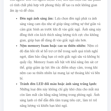
có tính chất phù hợp với phong thủy để tạo ra một không gian
ấm áp và dễ chịu.
Đèn ngủ ánh sáng ấm:
Lựa chọn đèn ngủ phát ra ánh
sáng vàng cam dịu nhẹ sẽ giúp tăng cường sự thư giãn và
cảm giác bình an trước khi đi vào giấc ngủ. Ánh sáng này
đồng thời còn kích thích năng lượng tích cực cho không
gian, giúp bạn dễ dàng đi vào giấc ngủ sâu hơn.
Nệm memory foam hoặc cao su thiên nhiên:
Nệm có
độ đàn hồi tốt sẽ hỗ trợ cơ thể trong suốt quá trình nghỉ
ngơi, đảm bảo rằng bạn có một giấc ngủ sâu và không bị
quấy rầy. Memory foam nổi bật với khả năng ôm sát cơ
thể, giúp giảm áp lực lên các điểm nhạy cảm, trong khi
nệm cao su thiên nhiên lại mang lại sự thoáng khí và bền
bỉ.
Tránh đèn LED đổi màu hoặc ánh sáng trắng lạnh:
Những loại đèn này không chỉ gây khó chịu cho mắt mà
còn làm mất cân bằng năng lượng trong phòng ngủ. Ánh
sáng lạnh có thể dẫn đến tâm trạng tiêu cực, làm trì trệ
năng lượng và khiến bạn khó ngủ.