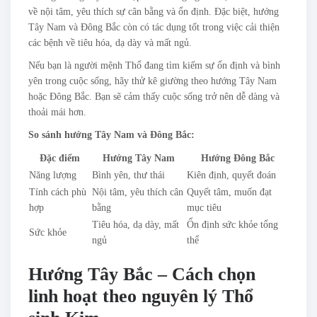
về nội tâm, yêu thích sự cân bằng và ổn định. Đặc biệt, hướng
Tây Nam và Đông Bắc còn có tác dụng tốt trong việc cải thiện
các bệnh về tiêu hóa, dạ dày và mất ngủ.
Nếu bạn là người mệnh Thổ đang tìm kiếm sự ổn định và bình
yên trong cuộc sống, hãy thử kê giường theo hướng Tây Nam
hoặc Đông Bắc. Bạn sẽ cảm thấy cuộc sống trở nên dễ dàng và
thoải mái hơn.
So sánh hướng Tây Nam và Đông Bắc:
Đặc điểm
Hướng Tây Nam
Hướng Đông Bắc
Năng lượng
Bình yên, thư thái
Kiên định, quyết đoán
Tính cách phù
Nội tâm, yêu thích cân
Quyết tâm, muốn đạt
hợp
bằng
mục tiêu
Tiêu hóa, dạ dày, mất
Ổn định sức khỏe tổng
Sức khỏe
ngủ
thể
Hướng Tây Bắc – Cách chọn
linh hoạt theo nguyên lý Thổ