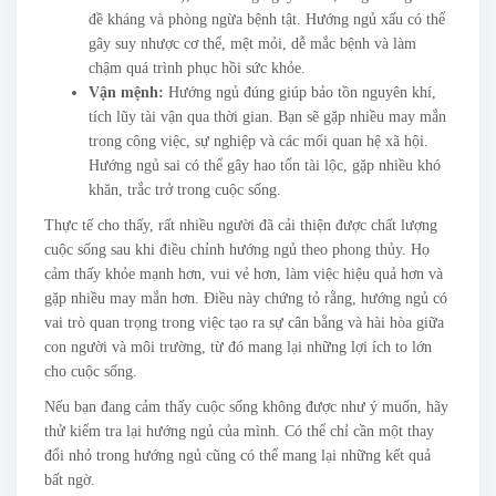
đề kháng và phòng ngừa bệnh tật. Hướng ngủ xấu có thể
gây suy nhược cơ thể, mệt mỏi, dễ mắc bệnh và làm
chậm quá trình phục hồi sức khỏe.
Vận mệnh:
Hướng ngủ đúng giúp bảo tồn nguyên khí,
tích lũy tài vận qua thời gian. Bạn sẽ gặp nhiều may mắn
trong công việc, sự nghiệp và các mối quan hệ xã hội.
Hướng ngủ sai có thể gây hao tổn tài lộc, gặp nhiều khó
khăn, trắc trở trong cuộc sống.
Thực tế cho thấy, rất nhiều người đã cải thiện được chất lượng
cuộc sống sau khi điều chỉnh hướng ngủ theo phong thủy. Họ
cảm thấy khỏe mạnh hơn, vui vẻ hơn, làm việc hiệu quả hơn và
gặp nhiều may mắn hơn. Điều này chứng tỏ rằng, hướng ngủ có
vai trò quan trọng trong việc tạo ra sự cân bằng và hài hòa giữa
con người và môi trường, từ đó mang lại những lợi ích to lớn
cho cuộc sống.
Nếu bạn đang cảm thấy cuộc sống không được như ý muốn, hãy
thử kiểm tra lại hướng ngủ của mình. Có thể chỉ cần một thay
đổi nhỏ trong hướng ngủ cũng có thể mang lại những kết quả
bất ngờ.