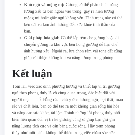
Khó ngủ và mộng mị:
Gương có thể phản chiếu năng
lượng xấu từ bên ngoài vào trong, gây ra hiện tượng
mộng mị hoặc giấc ngủ không yên. Tình trạng này có thể
kéo dài và làm ảnh hưởng đến sức khỏe tinh thần của
bạn.
Giải pháp hóa giải:
Có thể lắp rèm che gương hoặc di
chuyển gương ra khu vực bên hông giường để hạn chế
ảnh hưởng xấu. Ngoài ra, lựa chọn rèm vải tone đất cũng
giúp cải thiện không khí và năng lượng trong phòng.
Kết luận
Tóm lại, việc xác định phương hướng và thiết lập vị trí giường
ngủ theo phong thủy là vô cùng quan trọng, đặc biệt đối với
người mệnh Thổ. Bằng cách chú ý đến hướng ngủ, nội thất, màu
sắc và chất liệu, bạn có thể tạo ra một không gian sống hài hòa
và nâng cao sức khỏe, tài lộc. Tránh những lỗi phong thủy phổ
biến liên quan đến vị trí kê giường cũng sẽ giúp bạn giữ gìn
năng lượng tích cực và cân bằng cuộc sống. Hãy xem phong
thủy như một phần không thể thiếu trong việc chăm sóc sức