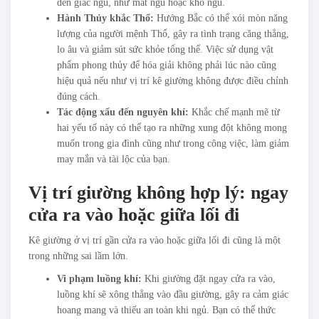
đến giấc ngủ, như mất ngủ hoặc khó ngủ.
Hành Thủy khắc Thổ:
Hướng Bắc có thể xói mòn năng
lượng của người mệnh Thổ, gây ra tình trạng căng thẳng,
lo âu và giảm sút sức khỏe tổng thể. Việc sử dụng vật
phẩm phong thủy để hóa giải không phải lúc nào cũng
hiệu quả nếu như vị trí kê giường không được điều chỉnh
đúng cách.
Tác động xấu đến nguyên khí:
Khắc chế mạnh mẽ từ
hai yếu tố này có thể tạo ra những xung đột không mong
muốn trong gia đình cũng như trong công việc, làm giảm
may mắn và tài lộc của bạn.
Vị trí giường không hợp lý: ngay
cửa ra vào hoặc giữa lối đi
Kê giường ở vị trí gần cửa ra vào hoặc giữa lối đi cũng là một
trong những sai lầm lớn.
Vi phạm luồng khí:
Khi giường đặt ngay cửa ra vào,
luồng khí sẽ xông thẳng vào đầu giường, gây ra cảm giác
hoang mang và thiếu an toàn khi ngủ. Bạn có thể thức