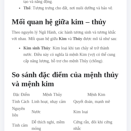
tạo và năng động.
Thổ
: Tượng trưng cho đất, nơi nuôi dưỡng và bảo vệ.
Mối quan hệ giữa kim – thủy
Theo nguyên lý Ngũ Hành, các hành tương sinh và tương khắc
với nhau. Mối quan hệ giữa
Kim
và
Thủy
được mô tả như sau:
Kim sinh Thủy
: Kim loại khi tan chảy sẽ trở thành
nước. Điều này có nghĩa là mệnh Kim (vợ) có thể cung
cấp năng lượng, hỗ trợ cho mệnh Thủy (chồng).
So sánh đặc điểm của mệnh thủy
và mệnh kim
Đặc Điểm
Mệnh Thủy
Mệnh Kim
Tính Cách
Linh hoạt, nhạy cảm
Quyết đoán, mạnh mẽ
Nguyên
Nước
Kim loại
liệu
Dễ thích nghi, mềm
Cứng rắn, đôi khi cứng
Tình cảm
mỏng
nhắc