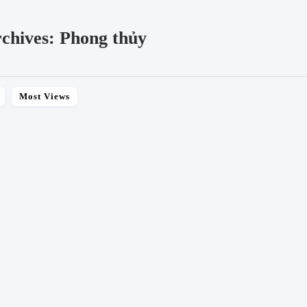
chives: Phong thủy
Most Views
SHARE
Mệnh thổ sinh năm nào​?
 xe gì​ hợp
những người có năm sin