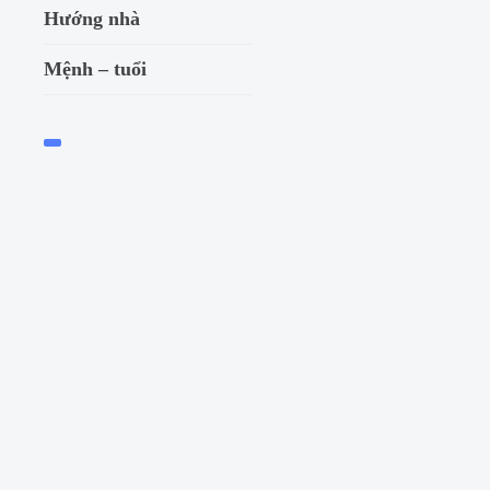
phong thủy, hút 
Hướng nhà
Phong thủy
Mệnh – tuổi
Trong văn hóa phương Đô
là yếu tố ảnh hưởng đến vi
Read More
by
Code_phong
TH4 17