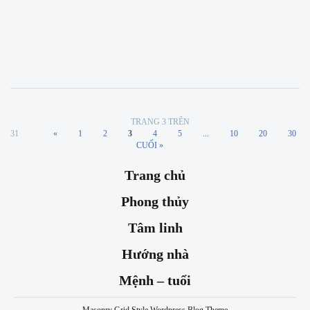
by
newuser
TH5 8
TRANG 3 TRÊN
31
«
1
2
3
4
5
...
10
20
30
CUỐI »
Trang chủ
Phong thủy
Tâm linh
Hướng nhà
Mệnh – tuổi
Masonry Grid Style Wordpress Blog Theme