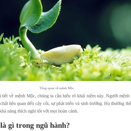
Tổng quan về mệnh Mộc
hi tiết về mệnh Mộc, chúng ta cần hiểu rõ khái niệm này. Người mện
chất liên quan đến cây cối, sự phát triển và sinh trưởng. Họ thường th
hả năng thích nghi tốt với mọi hoàn cảnh.
̀ gì trong ngũ hành?