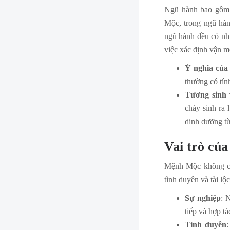
Ngũ hành bao gồm K
Mộc, trong ngũ hành
ngũ hành đều có nhữ
việc xác định vận m
Ý nghĩa củ
thường có tín
Tương sinh 
cháy sinh ra 
dinh dưỡng từ
Vai trò củ
Mệnh Mộc không ch
tình duyên và tài l
Sự nghiệp
: 
tiếp và hợp tá
Tình duyên
: