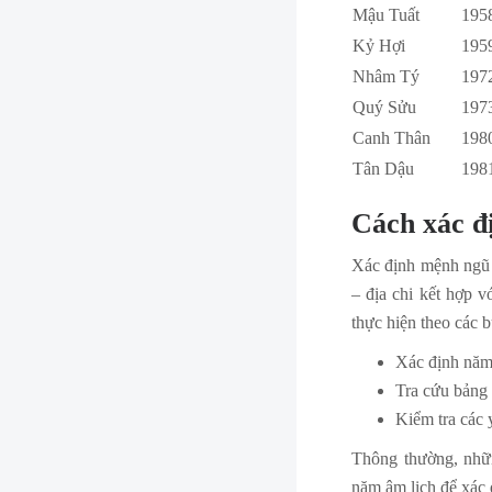
Mậu Tuất
195
Kỷ Hợi
195
Nhâm Tý
197
Quý Sửu
197
Canh Thân
198
Tân Dậu
198
Cách xác đ
Xác định mệnh ngũ h
– địa chi kết hợp 
thực hiện theo các 
Xác định năm 
Tra cứu bảng
Kiểm tra các 
Thông thường, nhữn
năm âm lịch để xác