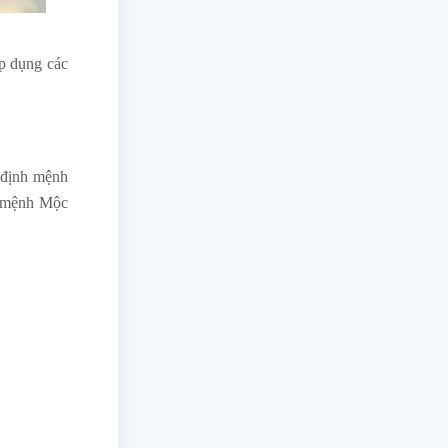
áp dụng các
c định mệnh
h mệnh Mộc