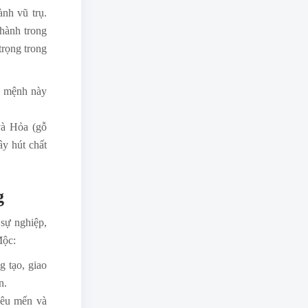
nh vũ trụ.
 hành trong
trọng trong
g mệnh này
và Hỏa (gỗ
ây hút chất
g
sự nghiệp,
Mộc:
 tạo, giao
n.
yêu mến và