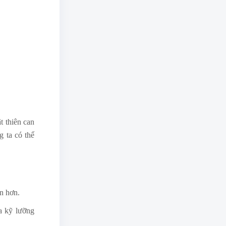
t thiên can
g ta có thể
ện hơn.
a kỹ lưỡng