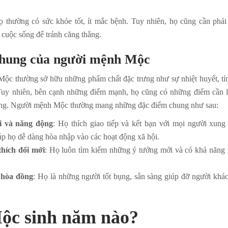
ọ thường có sức khỏe tốt, ít mắc bệnh. Tuy nhiên, họ cũng cần phải
 cuộc sống để tránh căng thẳng.
hung của người mệnh Mộc
c thường sở hữu những phẩm chất đặc trưng như sự nhiệt huyết, tín
Tuy nhiên, bên cạnh những điểm mạnh, họ cũng có những điểm cần l
sống. Người mệnh Mộc thường mang những đặc điểm chung như sau:
 và năng động
: Họ thích giao tiếp và kết bạn với mọi người xung
p họ dễ dàng hòa nhập vào các hoạt động xã hội.
hích đổi mới
: Họ luôn tìm kiếm những ý tưởng mới và có khả năng 
 hòa đồng
: Họ là những người tốt bụng, sẵn sàng giúp đỡ người khá
̣c sinh năm nào?