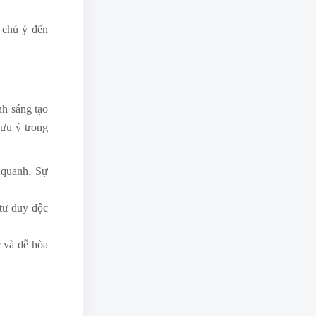
 chú ý đến
h sáng tạo
ưu ý trong
 quanh. Sự
tư duy độc
c và dễ hòa