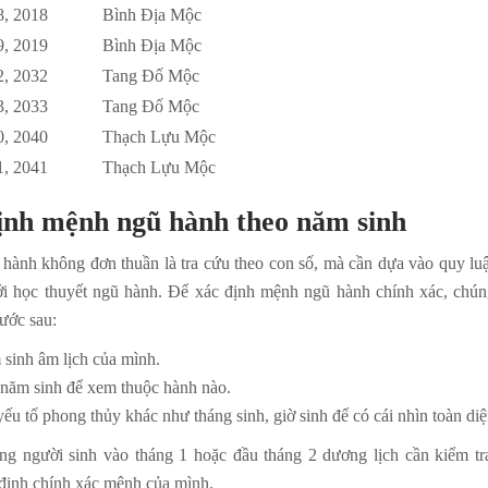
8, 2018
Bình Địa Mộc
9, 2019
Bình Địa Mộc
2, 2032
Tang Đố Mộc
3, 2033
Tang Đố Mộc
0, 2040
Thạch Lựu Mộc
1, 2041
Thạch Lựu Mộc
ịnh mệnh ngũ hành theo năm sinh
ành không đơn thuần là tra cứu theo con số, mà cần dựa vào quy luậ
với học thuyết ngũ hành. Để xác định mệnh ngũ hành chính xác, chún
bước sau:
sinh âm lịch của mình.
 năm sinh để xem thuộc hành nào.
yếu tố phong thủy khác như tháng sinh, giờ sinh để có cái nhìn toàn di
g người sinh vào tháng 1 hoặc đầu tháng 2 dương lịch cần kiểm tr
 định chính xác mệnh của mình.