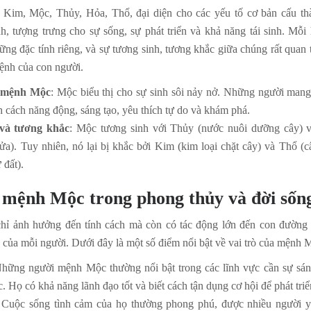
im, Mộc, Thủy, Hỏa, Thổ, đại diện cho các yếu tố cơ bản cấu thà
, tượng trưng cho sự sống, sự phát triển và khả năng tái sinh. Mỗi
ng đặc tính riêng, và sự tương sinh, tương khắc giữa chúng rất quan 
ệnh của con người.
a mệnh Mộc
: Mộc biểu thị cho sự sinh sôi nảy nở. Những người man
h cách năng động, sáng tạo, yêu thích tự do và khám phá.
và tương khắc
: Mộc tương sinh với Thủy (nước nuôi dưỡng cây) 
lửa). Tuy nhiên, nó lại bị khắc bởi Kim (kim loại chặt cây) và Thổ (c
 đất).
a mệnh Mộc trong phong thủy và đời sốn
ỉ ảnh hưởng đến tính cách mà còn có tác động lớn đến con đường 
ộc của mỗi người. Dưới đây là một số điểm nổi bật về vai trò của mệnh 
Những người mệnh Mộc thường nổi bật trong các lĩnh vực cần sự sáng
c. Họ có khả năng lãnh đạo tốt và biết cách tận dụng cơ hội để phát triể
 Cuộc sống tình cảm của họ thường phong phú, được nhiều người 