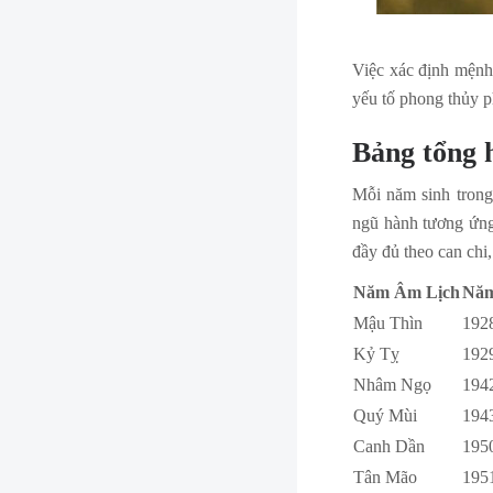
Việc xác định mệnh 
yếu tố phong thủy 
Bảng tổng 
Mỗi năm sinh trong 
ngũ hành tương ứng
đầy đủ theo can chi
Năm Âm Lịch
Năm
Mậu Thìn
192
Kỷ Tỵ
192
Nhâm Ngọ
194
Quý Mùi
194
Canh Dần
195
Tân Mão
195