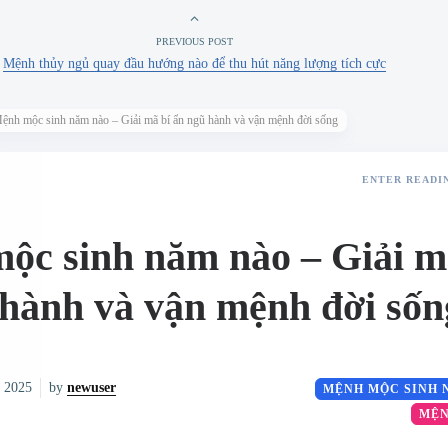
PREVIOUS POST
Mệnh thủy ngủ quay đầu hướng nào​ để thu hút năng lượng tích cực
ệnh mộc sinh năm nào – Giải mã bí ẩn ngũ hành và vận mệnh đời sống
ENTER READI
ộc sinh năm nào – Giải m
 hành và vận mệnh đời sốn
, 2025
by
newuser
MỆNH MỘC SINH 
MỆN