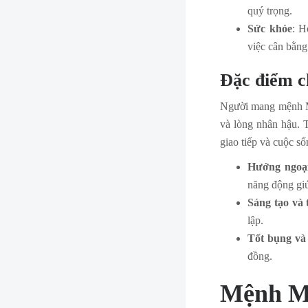
quý trọng.
Sức khỏe
: H
việc cân bằng
Đặc điểm c
Người mang mệnh Mộ
và lòng nhân hậu. 
giao tiếp và cuộc 
Hướng ngoại
năng động giú
Sáng tạo và t
lập.
Tốt bụng và
đồng.
Mệnh Mô