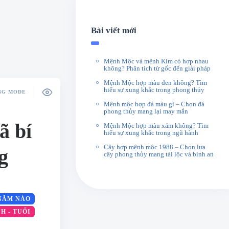
Bài viết mới
Mệnh Mộc và mệnh Kim có hợp nhau
không? Phân tích từ gốc đến giải pháp
Mệnh Mộc hợp màu đen không? Tìm
hiểu sự xung khắc trong phong thủy
NG MODE
Mệnh mộc hợp đá màu gì – Chọn đá
phong thủy mang lại may mắn
ã bí
Mệnh Mộc hợp màu xám không? Tìm
hiểu sự xung khắc trong ngũ hành
Cây hợp mệnh mộc 1988 – Chọn lựa
g
cây phong thủy mang tài lộc và bình an
NĂM NÀO
H - TUỔI