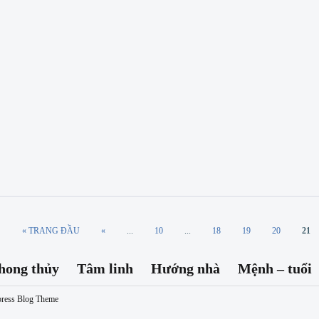
thu hút tài lộc, bình an
Phong thủy
Cây duối, với vẻ đẹp giản dị và xanh 
thành một phần không...
Read More
by
TH12 21
« TRANG ĐẦU
«
...
10
...
18
19
20
21
hong thủy
Tâm linh
Hướng nhà
Mệnh – tuổi
press Blog Theme