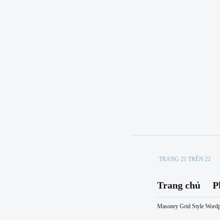
TRANG 21 TRÊN 22
Trang chủ
P
Masonry Grid Style Word