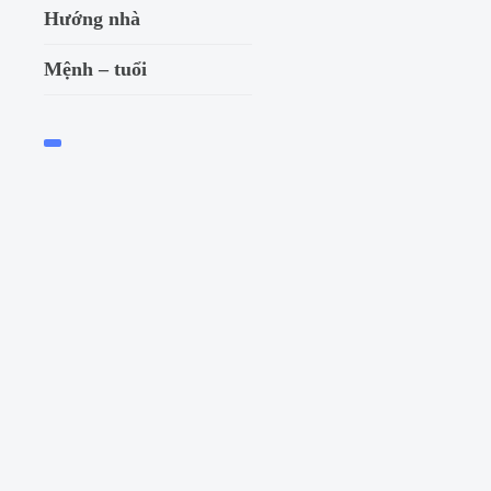
Mệnh Hỏa hợp m
Hướng nhà
nào để thuận lợi
Mệnh – tuổi
Phong thủy
Trong văn hóa phong thủy
hơi phù hợp với bản...
Read More
TH12 24