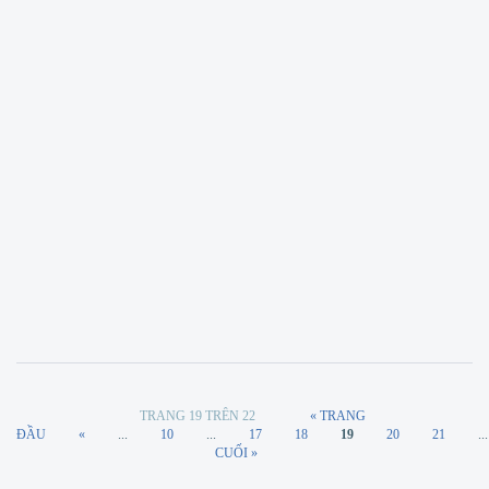
25+ cây phong thủy để bàn thu hút tài lộc
và may mắn 2025
Phong thủy
Cây phong thủy để bàn không chỉ giúp trang trí không gian
sống và làm việc...
Read More
by
Chiêu Giang Mỹ Mỹ
TH12 26
TRANG 19 TRÊN 22
« TRANG
ĐẦU
«
...
10
...
17
18
19
20
21
...
CUỐI »