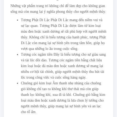
Những vật phẩm trang trí không chỉ để làm đẹp cho không gian
sống mà còn mang lại ý nghĩa phong thủy cho người mệnh thủy.
Tượng Phật Di Lặc Phật Di Lặc mang đến niềm vui và
sự lạc quan. Tượng Phật Di Lặc được làm từ kim loại
màu đen hoặc xanh dương sẽ rất phù hợp với người mệnh
thủy. Không chỉ là biểu tượng của hạnh phúc, tượng Phật
Di Lặc còn mang lại sự bình yên trong tâm hồn, giúp họ
vượt qua những lo âu trong cuộc sống.
Tượng cóc ngậm tiền Đây là biểu tượng cho sự giàu sang
và tài lộc dồi dào. Tượng cóc ngậm tiền bằng chất liệu
kim loại hoặc đá màu đen hoặc xanh dương sẽ mang lại
nhiều cơ hội tài chính, giúp người mệnh thủy thu hút tài
lộc trong công việc và cuộc sống hàng ngày.
Chuông gió kim loại Âm thanh nhẹ nhàng của chuông
gió không chỉ tạo ra không khí thư thái mà còn giúp
thanh lọc không khí, xua đi tà khí. Chuông gió bằng kim
loại màu đen hoặc xanh dương là lựa chọn lý tưởng cho
người mệnh thủy, giúp mang lại sự bình yên và an lạc
cho tổ ấm.