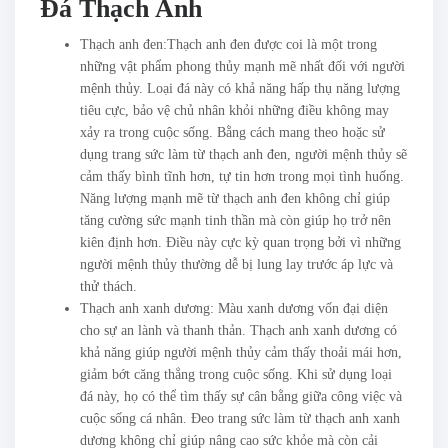
Đá Thạch Anh
Thạch anh đen:Thạch anh đen được coi là một trong
những vật phẩm phong thủy mạnh mẽ nhất đối với người
mệnh thủy. Loại đá này có khả năng hấp thụ năng lượng
tiêu cực, bảo vệ chủ nhân khỏi những điều không may
xảy ra trong cuộc sống. Bằng cách mang theo hoặc sử
dụng trang sức làm từ thạch anh đen, người mệnh thủy sẽ
cảm thấy bình tĩnh hơn, tự tin hơn trong mọi tình huống.
Năng lượng mạnh mẽ từ thạch anh đen không chỉ giúp
tăng cường sức mạnh tinh thần mà còn giúp họ trở nên
kiên định hơn. Điều này cực kỳ quan trọng bởi vì những
người mệnh thủy thường dễ bị lung lay trước áp lực và
thử thách.
Thạch anh xanh dương: Màu xanh dương vốn đại diện
cho sự an lành và thanh thản. Thạch anh xanh dương có
khả năng giúp người mệnh thủy cảm thấy thoải mái hơn,
giảm bớt căng thẳng trong cuộc sống. Khi sử dụng loại
đá này, họ có thể tìm thấy sự cân bằng giữa công việc và
cuộc sống cá nhân. Đeo trang sức làm từ thạch anh xanh
dương không chỉ giúp nâng cao sức khỏe mà còn cải