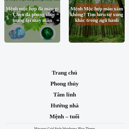
Mệnh mộc hợp đá màu gì
Mệnh Mộc hợp màu xám
– Chọn đá phong thủy
không? Tìm hiểu sự xung
mang lại may mắn
khắc trong ngũ hành
Trang chủ
Phong thủy
Tâm linh
Hướng nhà
Mệnh – tuổi
Masonry Grid Style Wordpress Blog Theme