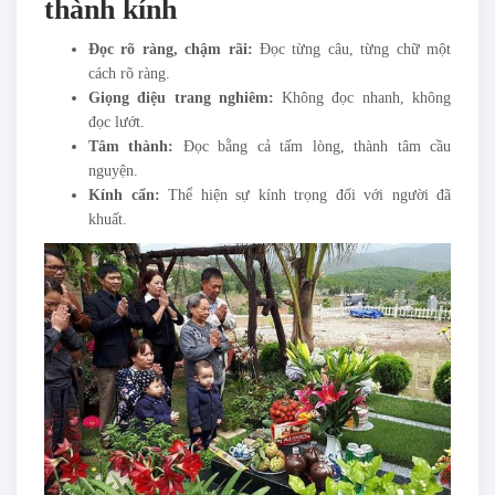
thành kính
Đọc rõ ràng, chậm rãi:
Đọc từng câu, từng chữ một
cách rõ ràng.
Giọng điệu trang nghiêm:
Không đọc nhanh, không
đọc lướt.
Tâm thành:
Đọc bằng cả tấm lòng, thành tâm cầu
nguyện.
Kính cẩn:
Thể hiện sự kính trọng đối với người đã
khuất.