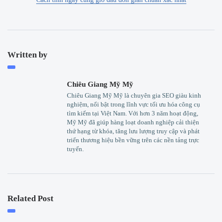
Written by
Chiêu Giang Mỹ Mỹ
Chiêu Giang Mỹ Mỹ là chuyên gia SEO giàu kinh
nghiệm, nổi bật trong lĩnh vực tối ưu hóa công cụ
tìm kiếm tại Việt Nam. Với hơn 3 năm hoạt động,
Mỹ Mỹ đã giúp hàng loạt doanh nghiệp cải thiện
thứ hạng từ khóa, tăng lưu lượng truy cập và phát
triển thương hiệu bền vững trên các nền tảng trực
tuyến.
Related Post