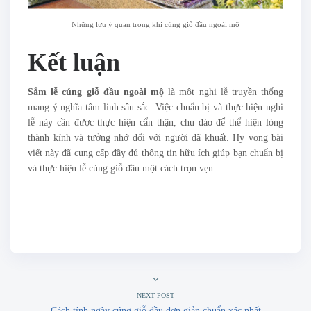
Những lưu ý quan trọng khi cúng giỗ đầu ngoài mộ
Kết luận
Sắm lễ cúng giỗ đầu ngoài mộ
là một nghi lễ truyền thống
mang ý nghĩa tâm linh sâu sắc. Việc chuẩn bị và thực hiện nghi
lễ này cần được thực hiện cẩn thận, chu đáo để thể hiện lòng
thành kính và tưởng nhớ đối với người đã khuất. Hy vọng bài
viết này đã cung cấp đầy đủ thông tin hữu ích giúp bạn chuẩn bị
và thực hiện lễ cúng giỗ đầu một cách trọn vẹn.
NEXT POST
Cách tính ngày cúng giỗ đầu đơn giản chuẩn xác nhất