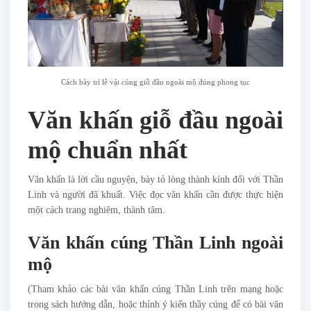
Cách bày trí lễ vật cúng giỗ đầu ngoài mộ đúng phong tục
Văn khấn giỗ đầu ngoài
mộ chuẩn nhất
Văn khấn là lời cầu nguyện, bày tỏ lòng thành kính đối với Thần
Linh và người đã khuất. Việc đọc văn khấn cần được thực hiện
một cách trang nghiêm, thành tâm.
Văn khấn cúng Thần Linh ngoài
mộ
(Tham khảo các bài văn khấn cúng Thần Linh trên mạng hoặc
trong sách hướng dẫn, hoặc thỉnh ý kiến thầy cúng để có bài văn