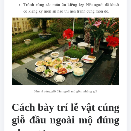
Tránh cúng các món ăn kiêng kỵ:
Nếu người đã khuất
có kiêng kỵ món ăn nào thì nên tránh cúng món đó.
Sắm lễ cúng giỗ đầu ngoài mộ gồm những gì?
Cách bày trí lễ vật cúng
giỗ đầu ngoài mộ đúng