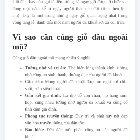
Giỗ đầu, hay còn gọi là tiểu tường, là ngày giỗ được tổ chức sau
đúng một năm kể từ ngày người thân qua đời (tính theo lịch
âm). Đây là một trong những ngày giỗ quan trọng nhất trong
vòng tang lễ, đánh dấu một năm người đã khuất rời xa cõi trần.
Vì sao cần cúng giỗ đầu ngoài
mộ?
Cúng giỗ đầu ngoài mộ mang nhiều ý nghĩa:
Tưởng nhớ và tri ân:
Thể hiện lòng thành kính, tưởng
nhớ công ơn sinh thành, dưỡng dục của người đã khuất.
Cầu siêu:
Mong người đã khuất được an nghỉ nơi chín
suối, sớm siêu thoát.
Gắn kết gia đình:
Là dịp để con cháu, họ hàng sum
họp, cùng nhau tưởng nhớ người đã khuất và củng cố
tình cảm gia đình.
Phong tục truyền thống:
Duy trì và phát huy nét đẹp
văn hóa truyền thống của dân tộc.
Báo hiếu:
Đền đáp một phần công ơn của người đã
khuất.