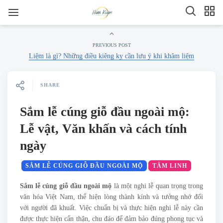
PREVIOUS POST
Liệm là gì? Những điều kiêng kỵ cần lưu ý khi khâm liệm
SHARE
Sắm lễ cúng giỗ đầu ngoài mộ:
Lễ vật, Văn khấn và cách tính
ngày
SẮM LỄ CÚNG GIỖ ĐẦU NGOÀI MỘ
TÂM LINH
Sắm lễ cúng giỗ đầu ngoài mộ
là một nghi lễ quan trọng trong
văn hóa Việt Nam, thể hiện lòng thành kính và tưởng nhớ đối
với người đã khuất. Việc chuẩn bị và thực hiện nghi lễ này cần
được thực hiện cẩn thận, chu đáo để đảm bảo đúng phong tục và