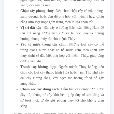
xanh, cây sen đá nâu.
Chậu cây phong thủy
: Nên chọn chậu cây có màu trắng,
xanh dương, hoặc đen để phù hợp với mệnh Thủy. Chậu
bằng kim loại hoặc gốm tráng men là lựa chọn tốt.
Vị trí đặt cây
: Đặt cây ở hướng Bắc hoặc Đông Nam để
thu hút năng lượng tích cực và tài lộc, đây là những
hướng phong thủy tốt cho mệnh Thủy.
Yếu tố nước trong cây cảnh
: Những loại cây có thể
trồng trong nước hoặc có bể nước kèm theo (như cây
thủy sinh) sẽ đặc biệt phù hợp với mệnh Thủy, giúp tăng
cường vận khí.
Tránh cây không hợp
: Người mệnh Thủy không nên
chọn các loại cây thuộc hành Hỏa hoặc hành Thổ như cây
đa, cây xương rồng, cây bạch mã hoàng tử vì dễ gây
xung khắc.
Chăm sóc cây đúng cách
: Đảm bảo cây được tưới nước
đầy đủ, không để cây khô héo, giúp duy trì sức sống và
sự tươi mới, từ đó giữ phong thủy tốt cho không gian
sống.