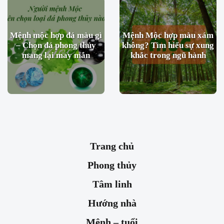
Mệnh mộc hợp đá màu gì
Mệnh Mộc hợp màu xám
– Chọn đá phong thủy
không? Tìm hiểu sự xung
mang lại may mắn
khắc trong ngũ hành
Trang chủ
Phong thủy
Tâm linh
Hướng nhà
Mệnh – tuổi