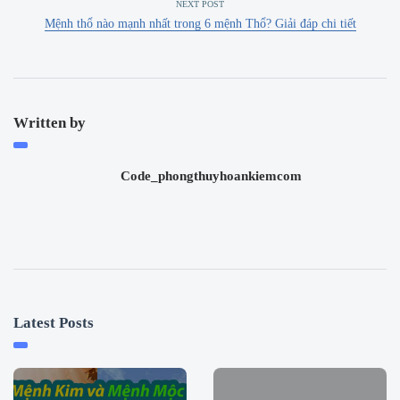
NEXT POST
Mệnh thổ nào mạnh nhất​ trong 6 mệnh Thổ? Giải đáp chi tiết
Written by
Code_phongthuyhoankiemcom
Latest Posts