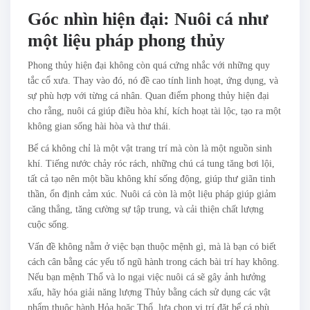
Góc nhìn hiện đại: Nuôi cá như
một liệu pháp phong thủy
Phong thủy hiện đại không còn quá cứng nhắc với những quy
tắc cổ xưa. Thay vào đó, nó đề cao tính linh hoạt, ứng dụng, và
sự phù hợp với từng cá nhân. Quan điểm phong thủy hiện đại
cho rằng, nuôi cá giúp điều hòa khí, kích hoạt tài lộc, tạo ra một
không gian sống hài hòa và thư thái.
Bể cá không chỉ là một vật trang trí mà còn là một nguồn sinh
khí. Tiếng nước chảy róc rách, những chú cá tung tăng bơi lội,
tất cả tạo nên một bầu không khí sống động, giúp thư giãn tinh
thần, ổn định cảm xúc. Nuôi cá còn là một liệu pháp giúp giảm
căng thẳng, tăng cường sự tập trung, và cải thiện chất lượng
cuộc sống.
Vấn đề không nằm ở việc bạn thuộc mệnh gì, mà là bạn có biết
cách cân bằng các yếu tố ngũ hành trong cách bài trí hay không.
Nếu bạn mệnh Thổ và lo ngại việc nuôi cá sẽ gây ảnh hưởng
xấu, hãy hóa giải năng lượng Thủy bằng cách sử dụng các vật
phẩm thuộc hành Hỏa hoặc Thổ, lựa chọn vị trí đặt bể cá phù