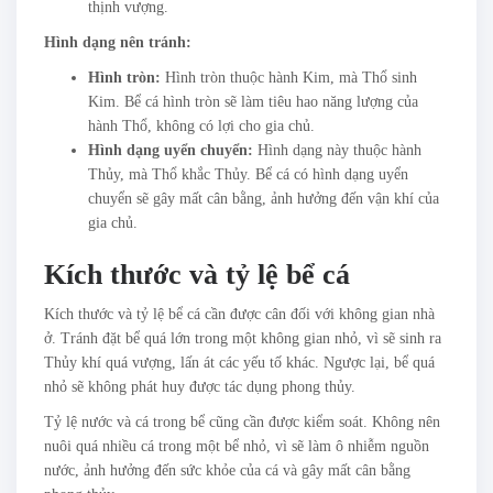
thịnh vượng.
Hình dạng nên tránh:
Hình tròn:
Hình tròn thuộc hành Kim, mà Thổ sinh
Kim. Bể cá hình tròn sẽ làm tiêu hao năng lượng của
hành Thổ, không có lợi cho gia chủ.
Hình dạng uyển chuyển:
Hình dạng này thuộc hành
Thủy, mà Thổ khắc Thủy. Bể cá có hình dạng uyển
chuyển sẽ gây mất cân bằng, ảnh hưởng đến vận khí của
gia chủ.
Kích thước và tỷ lệ bể cá
Kích thước và tỷ lệ bể cá cần được cân đối với không gian nhà
ở. Tránh đặt bể quá lớn trong một không gian nhỏ, vì sẽ sinh ra
Thủy khí quá vượng, lấn át các yếu tố khác. Ngược lại, bể quá
nhỏ sẽ không phát huy được tác dụng phong thủy.
Tỷ lệ nước và cá trong bể cũng cần được kiểm soát. Không nên
nuôi quá nhiều cá trong một bể nhỏ, vì sẽ làm ô nhiễm nguồn
nước, ảnh hưởng đến sức khỏe của cá và gây mất cân bằng