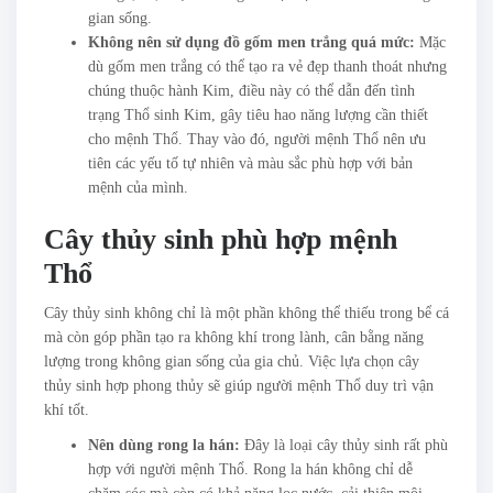
gian sống.
Không nên sử dụng đồ gốm men trắng quá mức:
Mặc
dù gốm men trắng có thể tạo ra vẻ đẹp thanh thoát nhưng
chúng thuộc hành Kim, điều này có thể dẫn đến tình
trạng Thổ sinh Kim, gây tiêu hao năng lượng cần thiết
cho mệnh Thổ. Thay vào đó, người mệnh Thổ nên ưu
tiên các yếu tố tự nhiên và màu sắc phù hợp với bản
mệnh của mình.
Cây thủy sinh phù hợp mệnh
Thổ
Cây thủy sinh không chỉ là một phần không thể thiếu trong bể cá
mà còn góp phần tạo ra không khí trong lành, cân bằng năng
lượng trong không gian sống của gia chủ. Việc lựa chọn cây
thủy sinh hợp phong thủy sẽ giúp người mệnh Thổ duy trì vận
khí tốt.
Nên dùng rong la hán:
Đây là loại cây thủy sinh rất phù
hợp với người mệnh Thổ. Rong la hán không chỉ dễ