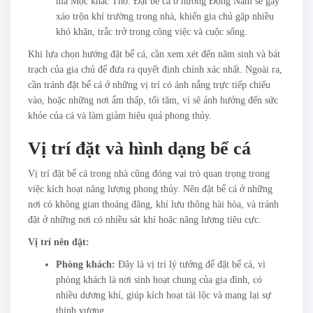
mà Mộc khắc Thổ. Đặt bể cá ở hướng Đông Nam sẽ gây
xáo trộn khí trường trong nhà, khiến gia chủ gặp nhiều
khó khăn, trắc trở trong công việc và cuộc sống.
Khi lựa chọn hướng đặt bể cá, cần xem xét đến năm sinh và bát
trạch của gia chủ để đưa ra quyết định chính xác nhất. Ngoài ra,
cần tránh đặt bể cá ở những vị trí có ánh nắng trực tiếp chiếu
vào, hoặc những nơi ẩm thấp, tối tăm, vì sẽ ảnh hưởng đến sức
khỏe của cá và làm giảm hiệu quả phong thủy.
Vị trí đặt và hình dạng bể cá
Vị trí đặt bể cá trong nhà cũng đóng vai trò quan trọng trong
việc kích hoạt năng lượng phong thủy. Nên đặt bể cá ở những
nơi có không gian thoáng đãng, khí lưu thông hài hòa, và tránh
đặt ở những nơi có nhiều sát khí hoặc năng lượng tiêu cực.
Vị trí nên đặt:
Phòng khách:
Đây là vị trí lý tưởng để đặt bể cá, vì
phòng khách là nơi sinh hoạt chung của gia đình, có
nhiều dương khí, giúp kích hoạt tài lộc và mang lại sự
thịnh vượng.