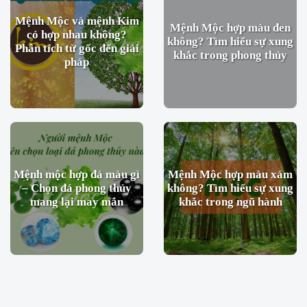
Mệnh Mộc và mệnh Kim
Mệnh Mộc hợp màu đen
có hợp nhau không?
không? Tìm hiểu sự xung
Phân tích từ gốc đến giải
khắc trong phong thủy
pháp
Mệnh mộc hợp đá màu gì
Mệnh Mộc hợp màu xám
– Chọn đá phong thủy
không? Tìm hiểu sự xung
mang lại may mắn
khắc trong ngũ hành