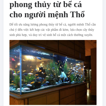
phong thủy từ bể cá
cho người mệnh Thổ
Để tối ưu năng lượng phong thủy từ bể cá, người mệnh Thổ cần
chú ý đến việc kết hợp các vật phẩm đi kèm, lựa chọn cây thủy
sinh phù hợp, và duy trì vệ sinh bể cá một cách thường xuyên.