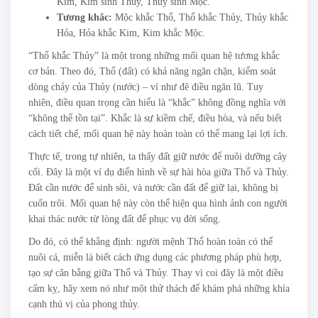
Kim, Kim sinh Thủy, Thủy sinh Mộc.
Tương khắc:
Mộc khắc Thổ, Thổ khắc Thủy, Thủy khắc
Hỏa, Hỏa khắc Kim, Kim khắc Mộc.
“Thổ khắc Thủy” là một trong những mối quan hệ tương khắc
cơ bản. Theo đó, Thổ (đất) có khả năng ngăn chặn, kiểm soát
dòng chảy của Thủy (nước) – ví như đê điều ngăn lũ. Tuy
nhiên, điều quan trọng cần hiểu là “khắc” không đồng nghĩa với
“không thể tồn tại”. Khắc là sự kiềm chế, điều hòa, và nếu biết
cách tiết chế, mối quan hệ này hoàn toàn có thể mang lại lợi ích.
Thực tế, trong tự nhiên, ta thấy đất giữ nước để nuôi dưỡng cây
cối. Đây là một ví dụ điển hình về sự hài hòa giữa Thổ và Thủy.
Đất cần nước để sinh sôi, và nước cần đất để giữ lại, không bị
cuốn trôi. Mối quan hệ này còn thể hiện qua hình ảnh con người
khai thác nước từ lòng đất để phục vụ đời sống.
Do đó, có thể khẳng định: người mệnh Thổ hoàn toàn có thể
nuôi cá, miễn là biết cách ứng dụng các phương pháp phù hợp,
tạo sự cân bằng giữa Thổ và Thủy. Thay vì coi đây là một điều
cấm kỵ, hãy xem nó như một thử thách để khám phá những khía
cạnh thú vị của phong thủy.