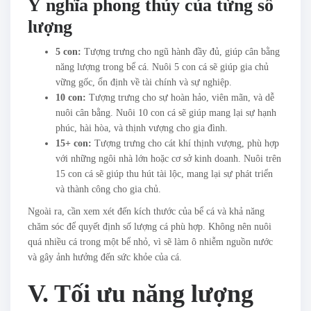
Ý nghĩa phong thủy của từng số
lượng
5 con:
Tượng trưng cho ngũ hành đầy đủ, giúp cân bằng
năng lượng trong bể cá. Nuôi 5 con cá sẽ giúp gia chủ
vững gốc, ổn định về tài chính và sự nghiệp.
10 con:
Tượng trưng cho sự hoàn hảo, viên mãn, và dễ
nuôi cân bằng. Nuôi 10 con cá sẽ giúp mang lại sự hạnh
phúc, hài hòa, và thịnh vượng cho gia đình.
15+ con:
Tượng trưng cho cát khí thịnh vượng, phù hợp
với những ngôi nhà lớn hoặc cơ sở kinh doanh. Nuôi trên
15 con cá sẽ giúp thu hút tài lộc, mang lại sự phát triển
và thành công cho gia chủ.
Ngoài ra, cần xem xét đến kích thước của bể cá và khả năng
chăm sóc để quyết định số lượng cá phù hợp. Không nên nuôi
quá nhiều cá trong một bể nhỏ, vì sẽ làm ô nhiễm nguồn nước
và gây ảnh hưởng đến sức khỏe của cá.
V. Tối ưu năng lượng