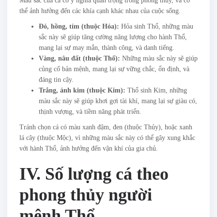
Màu sắc của cá có ý nghĩa quan trọng trong phong thủy, và có
thể ảnh hưởng đến các khía cạnh khác nhau của cuộc sống.
Đỏ, hồng, tím (thuộc Hỏa):
Hỏa sinh Thổ, những màu
sắc này sẽ giúp tăng cường năng lượng cho hành Thổ,
mang lại sự may mắn, thành công, và danh tiếng.
Vàng, nâu đất (thuộc Thổ):
Những màu sắc này sẽ giúp
củng cố bản mệnh, mang lại sự vững chắc, ổn định, và
đáng tin cậy.
Trắng, ánh kim (thuộc Kim):
Thổ sinh Kim, những
màu sắc này sẽ giúp khơi gợi tài khí, mang lại sự giàu có,
thịnh vượng, và tiềm năng phát triển.
Tránh chọn cá có màu xanh đậm, đen (thuộc Thủy), hoặc xanh
lá cây (thuộc Mộc), vì những màu sắc này có thể gây xung khắc
với hành Thổ, ảnh hưởng đến vận khí của gia chủ.
IV. Số lượng cá theo
phong thủy người
mệnh Thổ