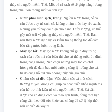
thủy cho người mệnh Thổ. Một bể cá sạch sẽ sẽ giúp năng lượng
trong nhà luôn thông suốt và tích cực.
Nước phải luôn sạch, trong:
Nguồn nước trong bể cá
cần được duy trì sạch sẽ, không bị ẩm mốc hay rêu xanh.
Những yếu tố này đại diện cho hành Thủy vượng, có thể
gây mặt trái về phong thủy cho người mệnh Thổ. Bạn
nên thay nước định kỳ và kiểm tra hệ thống lọc để đảm
bảo rằng nước luôn trong lành.
Máy lọc tốt:
Máy lọc nước không chỉ giúp duy trì độ
sạch của nước mà còn biểu thị cho sự thông suốt, ổn định
trong năng lượng. Nên chọn những máy lọc có chất
lượng tốt để đảm bảo môi trường sống lý tưởng cho cá,
từ đó cũng hỗ trợ cho phong thủy của gia chủ.
Chăm sóc cá đều đặn:
Việc chăm sóc cá một cách
thường xuyên không chỉ giúp cá phát triển khỏe mạnh mà
còn hỗ trợ tính kiên trì cho người mệnh Thổ. Cá cần
được cho ăn đúng cách và theo lịch trình, đồng thời bạn
cũng cần theo dõi sức khỏe của chúng để xử lý kịp thời
nếu có vấn đề xảy ra.