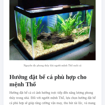
Nguyên tắc phong thủy khi người mệnh Thổ nuôi cá
Hướng đặt bể cá phù hợp cho
mệnh Thổ
Hướng đặt bể cá có ảnh hưởng trực tiếp đến năng lượng phong
thủy trong nhà. Đối với người mệnh Thổ, lựa chọn hướng đặt bể
cá phù hợp sẽ giúp tăng cường vận may, thu hút tài lộc, và mang