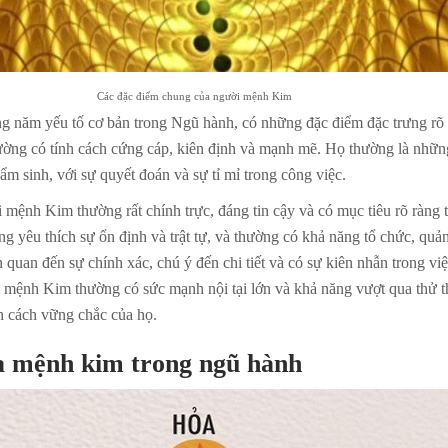
Các đặc điểm chung của người mệnh Kim
g năm yếu tố cơ bản trong Ngũ hành, có những đặc điểm đặc trưng rõ 
ờng có tính cách cứng cáp, kiên định và mạnh mẽ. Họ thường là nhữn
ẩm sinh, với sự quyết đoán và sự tỉ mỉ trong công việc.
 mệnh Kim thường rất chính trực, đáng tin cậy và có mục tiêu rõ ràng 
 yêu thích sự ổn định và trật tự, và thường có khả năng tổ chức, quản 
quan đến sự chính xác, chú ý đến chi tiết và có sự kiên nhẫn trong vi
 mệnh Kim thường có sức mạnh nội tại lớn và khả năng vượt qua thử t
nh cách vững chắc của họ.
a mệnh kim trong ngũ hành