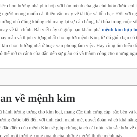
iệc chọn hướng nhà phù hợp với bản mệnh của gia chủ luôn được coi t
ng người mong muốn cải thiện vận may về tài lộc và tiền bạc. Đối với 
hướng nhà đúng không chỉ mang lại sự cân bằng, hài hòa trong cuộc 
 may về tài chính. Bài viết này sẽ giúp bạn khám phá
mệnh kim hợp h
may mắn và thịnh vượng nhất cho người mệnh Kim, từ đó giúp bạn có t
t khi chọn hướng nhà ở hoặc văn phòng làm việc. Hãy cùng tìm hiểu để
có thể mở ra cánh cửa dẫn đến sự giàu có và thành công cho những ngư
an về mệnh kim
hành tượng trưng cho kim loại, mang đặc tính cứng cáp, sắc bén và k
ờng được biết đến với tính cách mạnh mẽ, quyết đoán và có khả năng
ề đặc điểm của mệnh Kim sẽ giúp chúng ta có cái nhìn sâu sắc hơn về 
ác với môi trường xung quanh của những người thuộc mệnh này.