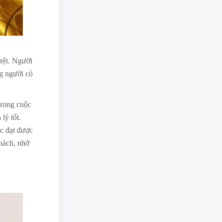
rệt. Người
g người có
trong cuộc
lý tốt.
ệc đạt được
hách, nhờ