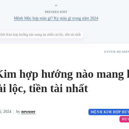
PREVIOUS POST
Mệnh Mộc hợp màu gì? Kỵ màu gì trong năm 2024
nh Kim hợp hướng nào mang lại nhiều tài lộc, tiền tài nhất
ENTER READI
im hợp hướng nào mang l
i lộc, tiền tài nhất
6, 2024
by
newuser
MỆNH KIM HỢP HƯ
HƯ