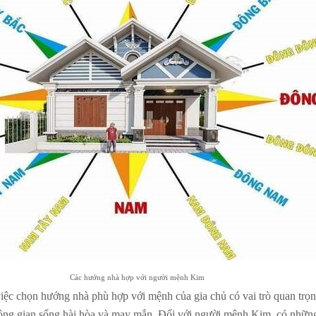
Các hướng nhà hợp với người mệnh Kim
iệc chọn hướng nhà phù hợp với mệnh của gia chủ có vai trò quan trọn
hông gian sống hài hòa và may mắn. Đối với người mệnh Kim, có nhữ