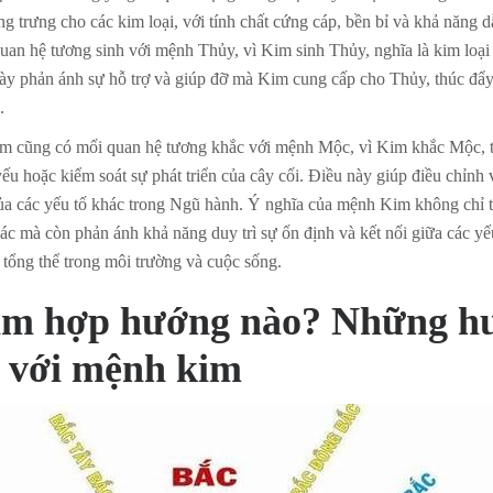
g trưng cho các kim loại, với tính chất cứng cáp, bền bỉ và khả năng d
n hệ tương sinh với mệnh Thủy, vì Kim sinh Thủy, nghĩa là kim loại
ày phản ánh sự hỗ trợ và giúp đỡ mà Kim cung cấp cho Thủy, thúc đẩy
.
m cũng có mối quan hệ tương khắc với mệnh Mộc, vì Kim khắc Mộc, t
yếu hoặc kiểm soát sự phát triển của cây cối. Điều này giúp điều chỉnh 
của các yếu tố khác trong Ngũ hành. Ý nghĩa của mệnh Kim không chỉ t
ác mà còn phản ánh khả năng duy trì sự ổn định và kết nối giữa các yế
 tổng thể trong môi trường và cuộc sống.
im hợp hướng nào? Những h
 với mệnh kim