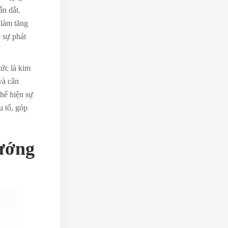
ẫn dắt.
 làm tăng
 sự phát
ức là kim
và cân
hể hiện sự
u tố, góp
ướng