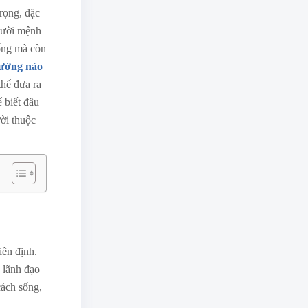
rọng, đặc
người mệnh
sống mà còn
ướng nào
hể đưa ra
 biết đâu
ời thuộc
iên định.
 lãnh đạo
cách sống,