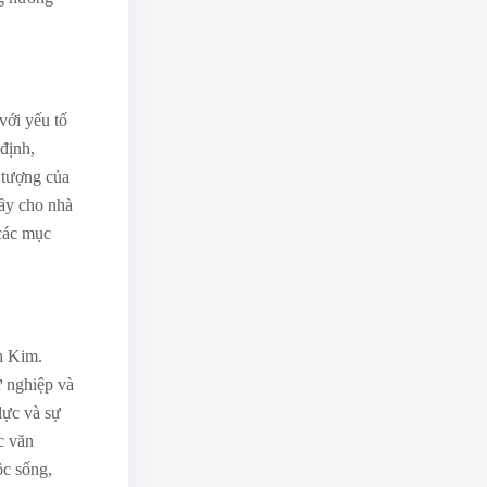
với yếu tố
định,
 tượng của
Tây cho nhà
 các mục
h Kim.
 nghiệp và
lực và sự
c văn
ộc sống,