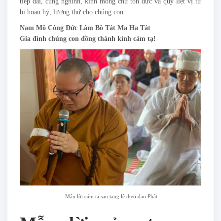
tiếp đãi, cung nghinh, kính mong chư tôn đức và quý liệt vị từ
bi hoan hỷ, lượng thứ cho chúng con.
Nam Mô Công Đức Lâm Bồ Tát Ma Ha Tát
Gia đình chúng con đồng thành kính cảm tạ!
Mẫu lời cảm tạ sau tang lễ theo đạo Phật