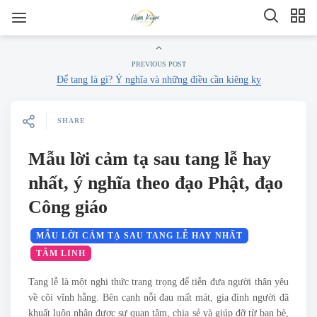
PREVIOUS POST
Để tang là gì? Ý nghĩa và những điều cần kiêng kỵ
SHARE
Mẫu lời cảm tạ sau tang lễ hay
nhất, ý nghĩa theo đạo Phật, đạo
Công giáo
MẪU LỜI CẢM TẠ SAU TANG LỄ HAY NHẤT
TÂM LINH
Tang lễ là một nghi thức trang trọng để tiễn đưa người thân yêu
về cõi vĩnh hằng. Bên cạnh nỗi đau mất mát, gia đình người đã
khuất luôn nhận được sự quan tâm, chia sẻ và giúp đỡ từ bạn bè,