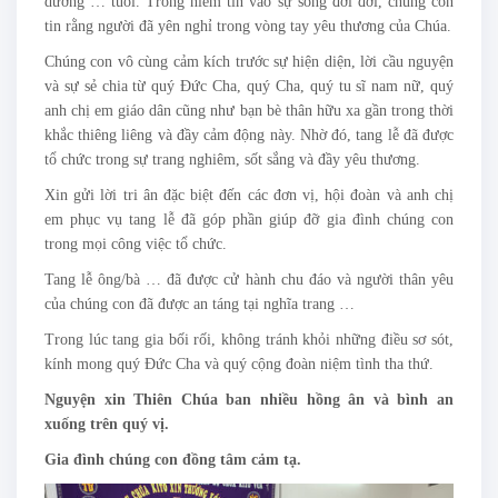
dương … tuổi. Trong niềm tin vào sự sống đời đời, chúng con
tin rằng người đã yên nghỉ trong vòng tay yêu thương của Chúa.
Chúng con vô cùng cảm kích trước sự hiện diện, lời cầu nguyện
và sự sẻ chia từ quý Đức Cha, quý Cha, quý tu sĩ nam nữ, quý
anh chị em giáo dân cũng như bạn bè thân hữu xa gần trong thời
khắc thiêng liêng và đầy cảm động này. Nhờ đó, tang lễ đã được
tổ chức trong sự trang nghiêm, sốt sắng và đầy yêu thương.
Xin gửi lời tri ân đặc biệt đến các đơn vị, hội đoàn và anh chị
em phục vụ tang lễ đã góp phần giúp đỡ gia đình chúng con
trong mọi công việc tổ chức.
Tang lễ ông/bà … đã được cử hành chu đáo và người thân yêu
của chúng con đã được an táng tại nghĩa trang …
Trong lúc tang gia bối rối, không tránh khỏi những điều sơ sót,
kính mong quý Đức Cha và quý cộng đoàn niệm tình tha thứ.
Nguyện xin Thiên Chúa ban nhiều hồng ân và bình an
xuống trên quý vị.
Gia đình chúng con đồng tâm cảm tạ.