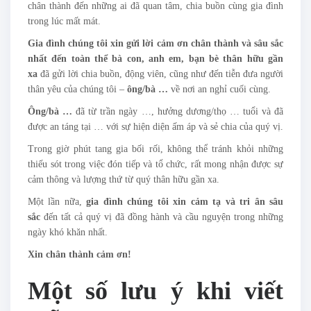
chân thành đến những ai đã quan tâm, chia buồn cùng gia đình
trong lúc mất mát.
Gia đình chúng tôi xin gửi lời cảm ơn chân thành và sâu sắc
nhất đến toàn thể bà con, anh em, bạn bè thân hữu gần
xa
đã gửi lời chia buồn, động viên, cũng như đến tiễn đưa người
thân yêu của chúng tôi –
ông/bà …
về nơi an nghỉ cuối cùng.
Ông/bà …
đã từ trần ngày …, hưởng dương/thọ … tuổi và đã
được an táng tại … với sự hiện diện ấm áp và sẻ chia của quý vị.
Trong giờ phút tang gia bối rối, không thể tránh khỏi những
thiếu sót trong việc đón tiếp và tổ chức, rất mong nhận được sự
cảm thông và lượng thứ từ quý thân hữu gần xa.
Một lần nữa,
gia đình chúng tôi xin cảm tạ và tri ân sâu
sắc
đến tất cả quý vị đã đồng hành và cầu nguyện trong những
ngày khó khăn nhất.
Xin chân thành cảm ơn!
Một số lưu ý khi viết