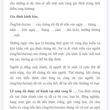
cho những ai đã chia sẻ nỗi mất mát cùng gia đình trong thời
điểm tang thương:
Gia đình kính báo,
Ông/bà/cha/mẹ … của chúng tôi đã từ trần vào ngày … tháng …
năm … (tức ngày … tháng … năm … âm lịch), hưởng dương
… tuổi.
Những ngày vừa qua là khoảng thời gian vô cùng đau buồn và
khó khăn với gia đình chúng tôi. Sự ra đi vĩnh viễn của người
(ông/bà/cha/mẹ) mà chúng tôi hết mực yêu kính là một mất mát
lớn lao, không gì có thể bù đắp được.
Người là đấng sinh thành, là người đã hi sinh cả cuộc đời để
nuôi nấng, dạy dỗ chúng tôi nên người. Thế nhưng, khi chúng
tôi vừa hiểu được tấm lòng và công ơn của người, thì
(ông/bà/cha/mẹ) đã rời xa trần thế, để lại nỗi tiếc thương vô hạn.
Lễ tang đã được cử hành tại nhà tang lễ …
. Gia đình chúng
tôi xin chân thành cảm tạ tất cả bà con, bạn bè, đồng nghiệp,
hàng xóm gần xa đã đến thăm viếng, gửi vòng hoa, lời chia
buồn và cùng tiễn đưa (ông/bà/cha/mẹ) chúng tôi về nơi an nghỉ