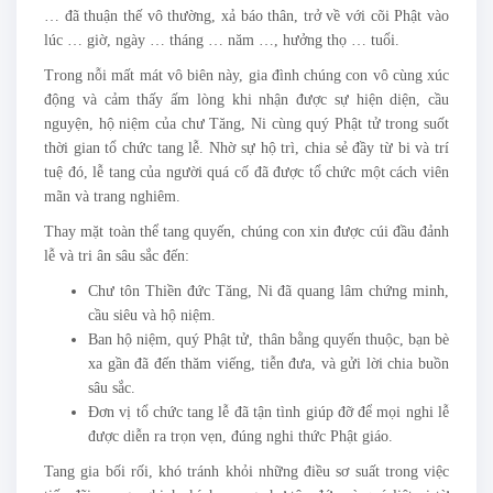
… đã thuận thế vô thường, xả báo thân, trở về với cõi Phật vào
lúc … giờ, ngày … tháng … năm …, hưởng thọ … tuổi.
Trong nỗi mất mát vô biên này, gia đình chúng con vô cùng xúc
động và cảm thấy ấm lòng khi nhận được sự hiện diện, cầu
nguyện, hộ niệm của chư Tăng, Ni cùng quý Phật tử trong suốt
thời gian tổ chức tang lễ. Nhờ sự hộ trì, chia sẻ đầy từ bi và trí
tuệ đó, lễ tang của người quá cố đã được tổ chức một cách viên
mãn và trang nghiêm.
Thay mặt toàn thể tang quyến, chúng con xin được cúi đầu đảnh
lễ và tri ân sâu sắc đến:
Chư tôn Thiền đức Tăng, Ni đã quang lâm chứng minh,
cầu siêu và hộ niệm.
Ban hộ niệm, quý Phật tử, thân bằng quyến thuộc, bạn bè
xa gần đã đến thăm viếng, tiễn đưa, và gửi lời chia buồn
sâu sắc.
Đơn vị tổ chức tang lễ đã tận tình giúp đỡ để mọi nghi lễ
được diễn ra trọn vẹn, đúng nghi thức Phật giáo.
Tang gia bối rối, khó tránh khỏi những điều sơ suất trong việc