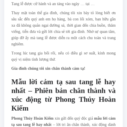
Tang lễ được cử hành và an táng vào ngày … tại …
Thay mặt toàn thể gia đình, chúng tôi xin bày tỏ lòng biết ơn
sâu sắc đến quý anh em họ hàng, bà con lối xóm, bạn hữu gần
xa đã không quản ngại đường sá, thời gian đến chia buồn, thăm
viếng, tiễn đưa và gửi lời chia sẻ tới gia đình. Nhờ sự quan tâm,
giúp đỡ ấy mà tang lễ được diễn ra một cách chu toàn và trang
nghiêm.
Trong lúc tang gia bối rối, nếu có điều gì sơ suất, kính mong
quý vị niệm tình lượng thứ.
Gia đình chúng tôi xin chân thành cảm tạ!
Mẫu lời cảm tạ sau tang lễ hay
nhất – Phiên bản chân thành và
xúc động từ Phong Thủy Hoàn
Kiếm
Phong Thủy Hoàn Kiếm
xin gửi đến quý độc giả
mẫu lời cảm
tạ sau tang lễ hay nhất
– lời tri ân chân thành, xúc động dành