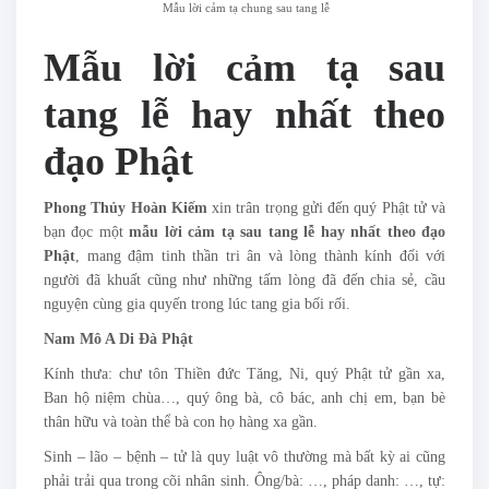
Mẫu lời cảm tạ chung sau tang lễ
Mẫu lời cảm tạ sau
tang lễ hay nhất theo
đạo Phật
Phong Thủy Hoàn Kiếm
xin trân trọng gửi đến quý Phật tử và
bạn đọc một
mẫu lời cảm tạ sau tang lễ hay nhất theo đạo
Phật
, mang đậm tinh thần tri ân và lòng thành kính đối với
người đã khuất cũng như những tấm lòng đã đến chia sẻ, cầu
nguyện cùng gia quyến trong lúc tang gia bối rối.
Nam Mô A Di Đà Phật
Kính thưa: chư tôn Thiền đức Tăng, Ni, quý Phật tử gần xa,
Ban hộ niệm chùa…, quý ông bà, cô bác, anh chị em, bạn bè
thân hữu và toàn thể bà con họ hàng xa gần.
Sinh – lão – bệnh – tử là quy luật vô thường mà bất kỳ ai cũng
phải trải qua trong cõi nhân sinh. Ông/bà: …, pháp danh: …, tự: