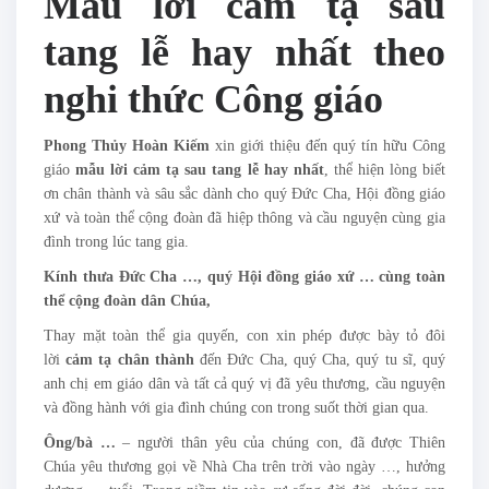
Mẫu lời cảm tạ sau
tang lễ hay nhất theo
nghi thức Công giáo
Phong Thủy Hoàn Kiếm
xin giới thiệu đến quý tín hữu Công
giáo
mẫu lời cảm tạ sau tang lễ hay nhất
, thể hiện lòng biết
ơn chân thành và sâu sắc dành cho quý Đức Cha, Hội đồng giáo
xứ và toàn thể cộng đoàn đã hiệp thông và cầu nguyện cùng gia
đình trong lúc tang gia.
Kính thưa Đức Cha …, quý Hội đồng giáo xứ … cùng toàn
thể cộng đoàn dân Chúa,
Thay mặt toàn thể gia quyến, con xin phép được bày tỏ đôi
lời
cảm tạ chân thành
đến Đức Cha, quý Cha, quý tu sĩ, quý
anh chị em giáo dân và tất cả quý vị đã yêu thương, cầu nguyện
và đồng hành với gia đình chúng con trong suốt thời gian qua.
Ông/bà …
– người thân yêu của chúng con, đã được Thiên
Chúa yêu thương gọi về Nhà Cha trên trời vào ngày …, hưởng