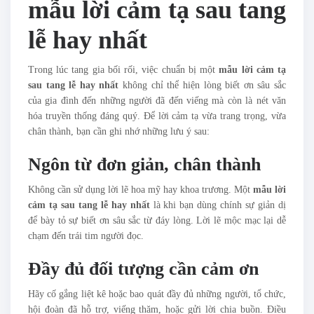
mẫu lời cảm tạ sau tang
lễ hay nhất
Trong lúc tang gia bối rối, việc chuẩn bị một
mẫu lời cảm tạ
sau tang lễ hay nhất
không chỉ thể hiện lòng biết ơn sâu sắc
của gia đình đến những người đã đến viếng mà còn là nét văn
hóa truyền thống đáng quý. Để lời cảm tạ vừa trang trọng, vừa
chân thành, bạn cần ghi nhớ những lưu ý sau:
Ngôn từ đơn giản, chân thành
Không cần sử dụng lời lẽ hoa mỹ hay khoa trương. Một
mẫu lời
cảm tạ sau tang lễ hay nhất
là khi bạn dùng chính sự giản dị
để bày tỏ sự biết ơn sâu sắc từ đáy lòng. Lời lẽ mộc mạc lại dễ
chạm đến trái tim người đọc.
Đầy đủ đối tượng cần cảm ơn
Hãy cố gắng liệt kê hoặc bao quát đầy đủ những người, tổ chức,
hội đoàn đã hỗ trợ, viếng thăm, hoặc gửi lời chia buồn. Điều