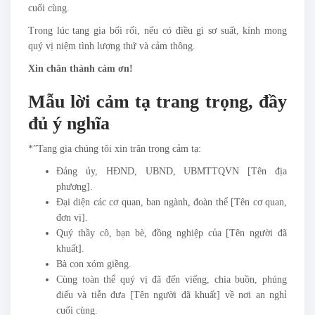
cuối cùng.
Trong lúc tang gia bối rối, nếu có điều gì sơ suất, kính mong
quý vị niệm tình lượng thứ và cảm thông.
Xin chân thành cảm ơn!
Mẫu lời cảm tạ trang trọng, đầy
đủ ý nghĩa
*”Tang gia chúng tôi xin trân trọng cảm tạ:
Đảng ủy, HĐND, UBND, UBMTTQVN [Tên địa
phương].
Đại diện các cơ quan, ban ngành, đoàn thể [Tên cơ quan,
đơn vị].
Quý thầy cô, bạn bè, đồng nghiệp của [Tên người đã
khuất].
Bà con xóm giềng.
Cùng toàn thể quý vị đã đến viếng, chia buồn, phúng
điếu và tiễn đưa [Tên người đã khuất] về nơi an nghỉ
cuối cùng.