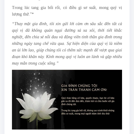
Trong lúc tang gia bối rối, có điều gì sơ suất, mong quý vị
lượng thứ.”*
“Thay mặt gia đình, tôi xin gửi lời cảm ơn sâu sắc đến tất cả
quý vị đã không quản ngại đường sá xa xôi, thời tiết khắc
nghiệt, đến chia sẻ nỗi đau và động viên tinh thần gia đình trong
những ngày tang chế vừa qua. Sự hiện diện của quý vị là niềm
an ủi lớn lao, giúp chúng tôi có thêm sức mạnh để vượt qua giai
đoạn khó khăn này. Kính mong quý vị luôn an lành và gặp nhiều
may mắn trong cuộc sống.”