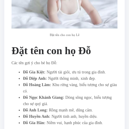
Đặt tên cho con họ Lê
Đặt tên con họ Đỗ
Các tên gợi ý cho bé họ Đỗ:
Đỗ Gia Kiệt:
Người tài giỏi, ưu tú trong gia đình.
Đỗ Diệp Anh:
Người thông minh, xinh đẹp.
Đỗ Hoàng Lâm:
Khu rừng vàng, biểu tượng cho sự giàu
có.
Đỗ Ngọc Khánh Giang:
Dòng sông ngọc, biểu tượng
cho sự quý giá.
Đỗ Anh Long:
Rồng mạnh mẽ, dũng cảm.
Đỗ Huyền Anh:
Người tinh anh, huyền diệu.
Đỗ Gia Hân:
Niềm vui, hạnh phúc của gia đình.