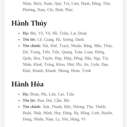
Nhân, Bách, Xuân, Quý, Trà, Lâm, Hạnh, Đông, Thư,
Phương, Nam, Chi, Bình, Phúc
Hành Thủy
Họ:
Bùi, Võ, Vũ, Hồ, Triệu, Lại, Đoàn
Tên lót:
Lệ, Giang, Hà, Sương, Danh
Tên chính:
Hải, Khê, Trạch, Nhuận, Băng, Mãn, Thủy,
Dư, Trọng, Tiến, Tiên, Quang, Toàn, Loan, Hưng,
Quân, Hoa, Tuyên, Hợp, Hiệp, Đồng, Hậu, Nga, Tín,
Nhân, Khuê, Tráng, Khoa, Như, Phi, An, Uyên, Đạo,
Khải, Khánh, Khanh, Nhung, Hoàn, Trinh
Hành Hỏa
Họ:
Đoàn, Phi, Lưu, Cao, Trần
Tên lót:
Đan, Đài, Cẩm, Bội
Tên chính:
Ánh, Thanh, Đức, Dương, Thu, Thước,
Huân, Nhật, Minh, Huy, Đăng, Hạ, Hồng, Linh, Huyền,
Dung, Nhiên, Nam, Ly, Yên, Hùng, Vĩ