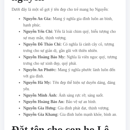
Dưới đây là một số gợi ý tên đẹp cho trẻ mang họ Nguyễn:
Nguyễn An Gia:
Mang ý nghĩa gia đình luôn an bình,
hạnh phúc.
Nguyễn Yến Chi:
Yến là loài chim quý, biểu tượng cho
sự may mắn, thịnh vượng.
Nguyễn Đỗ Thảo Chi:
Có nghĩa là cành cây cỏ, tượng
trưng cho sự giản dị, gần gũi với thiên nhiên.
Nguyễn Hoàng Bảo My:
Nghĩa là viên ngọc quý, tượng
trưng cho sự xinh đẹp, quý phái.
Nguyễn An Phước:
Mang ý nghĩa phước lành luôn đến
với gia đình.
Nguyễn Hà My:
Tên đẹp thể hiện sự duyên dáng, đáng
yêu.
Nguyễn Minh Ánh:
Ánh sáng rực rỡ, sáng suốt.
Nguyễn Hoàng Bảo An:
Bảo vệ sự an bình.
Nguyễn Gia Hưng:
Gia đình phát đạt, thịnh vượng.
Nguyễn Gia Khang:
Gia đình luôn mạnh khỏe, bình an.
Đặt tên cho con họ Lê