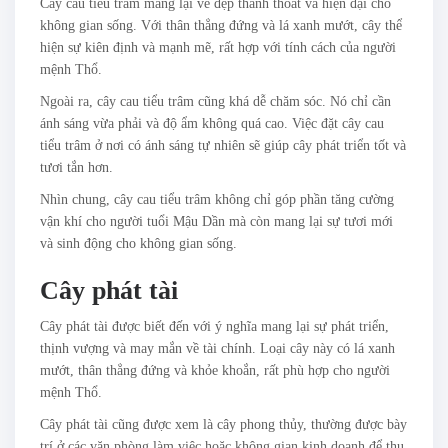
Cây cau tiểu trâm mang lại vẻ đẹp thanh thoát và hiện đại cho
không gian sống. Với thân thẳng đứng và lá xanh mướt, cây thể
hiện sự kiên định và mạnh mẽ, rất hợp với tính cách của người
mệnh Thổ.
Ngoài ra, cây cau tiểu trâm cũng khá dễ chăm sóc. Nó chỉ cần
ánh sáng vừa phải và độ ẩm không quá cao. Việc đặt cây cau
tiểu trâm ở nơi có ánh sáng tự nhiên sẽ giúp cây phát triển tốt và
tươi tắn hơn.
Nhìn chung, cây cau tiểu trâm không chỉ góp phần tăng cường
vận khí cho người tuổi Mậu Dần mà còn mang lại sự tươi mới
và sinh động cho không gian sống.
Cây phát tài
Cây phát tài được biết đến với ý nghĩa mang lại sự phát triển,
thịnh vượng và may mắn về tài chính. Loại cây này có lá xanh
mướt, thân thẳng đứng và khỏe khoắn, rất phù hợp cho người
mệnh Thổ.
Cây phát tài cũng được xem là cây phong thủy, thường được bày
trí ở các văn phòng làm việc hoặc không gian kinh doanh để thu