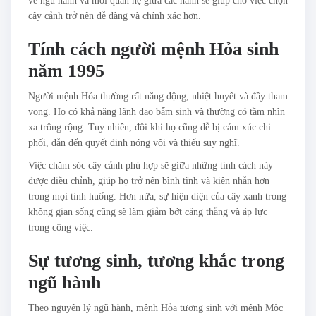
về ngũ hành và mối quan hệ giữa các hành sẽ giúp cho việc chọn
cây cảnh trở nên dễ dàng và chính xác hơn.
Tính cách người mệnh Hỏa sinh
năm 1995
Người mệnh Hỏa thường rất năng động, nhiệt huyết và đầy tham
vọng. Họ có khả năng lãnh đạo bẩm sinh và thường có tầm nhìn
xa trông rộng. Tuy nhiên, đôi khi họ cũng dễ bị cảm xúc chi
phối, dẫn đến quyết định nóng vội và thiếu suy nghĩ.
Việc chăm sóc cây cảnh phù hợp sẽ giữa những tính cách này
được điều chỉnh, giúp họ trở nên bình tĩnh và kiên nhẫn hơn
trong mọi tình huống. Hơn nữa, sự hiện diện của cây xanh trong
không gian sống cũng sẽ làm giảm bớt căng thẳng và áp lực
trong công việc.
Sự tương sinh, tương khắc trong
ngũ hành
Theo nguyên lý ngũ hành, mệnh Hỏa tương sinh với mệnh Mộc