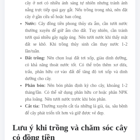
cây ở nơi có nhiều ánh sáng tự nhiên nhưng tránh ánh
nắng trực tiếp quá gay gắt. Nếu trồng trong nhà, nên đặt
cây ở gần cửa sổ hoặc ban công.
Nước:
Cây đồng tiền phong thủy ưa ẩm, cần tưới nước
thường xuyên để giữ ẩm cho đất. Tuy nhiên, cần tránh
tưới quá nhiều gây ngập úng. Nên tưới nước khi thấy mặt
đất se khô. Khi trồng thủy sinh cần thay nước 1-2
lần/tuần.
Đất trồng:
Nên chọn loại đất tơi xốp, giàu dinh dưỡng,
có khả năng thoát nước tốt. Có thể trộn thêm xơ dừa,
trấu, phân hữu cơ vào đất để tăng độ tơi xốp và dinh
dưỡng cho cây.
Phân bón:
Nên bón phân định kỳ cho cây, khoảng 1-2
tháng/lần. Có thể sử dụng phân hữu cơ hoặc phân NPK
pha loãng. Nên tưới nước trước khi bón phân.
Cắt tỉa:
Thường xuyên cắt tỉa những lá già, úa, sâu bệnh
để cây phát triển tốt hơn và giữ được vẻ đẹp.
Lưu ý khi trồng và chăm sóc cây
cỏ đồng tiền