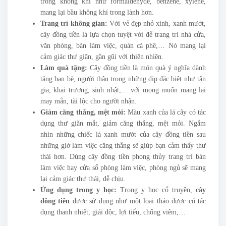
trong không khí như formaldehyde, benzene, xylene,
mang lại bầu không khí trong lành hơn.
Trang trí không gian:
Với vẻ đẹp nhỏ xinh, xanh mướt,
cây đồng tiền là lựa chọn tuyệt vời để trang trí nhà cửa,
văn phòng, bàn làm việc, quán cà phê,… Nó mang lại
cảm giác thư giãn, gần gũi với thiên nhiên.
Làm quà tặng:
Cây đồng tiền là món quà ý nghĩa dành
tặng bạn bè, người thân trong những dịp đặc biệt như tân
gia, khai trương, sinh nhật,… với mong muốn mang lại
may mắn, tài lộc cho người nhận.
Giảm căng thẳng, mệt mỏi:
Màu xanh của lá cây có tác
dụng thư giãn mắt, giảm căng thẳng, mệt mỏi. Ngắm
nhìn những chiếc lá xanh mướt của cây đồng tiền sau
những giờ làm việc căng thẳng sẽ giúp bạn cảm thấy thư
thái hơn. Dùng cây đồng tiền phong thủy trang trí bàn
làm việc hay cửa sổ phòng làm việc, phòng ngủ sẽ mang
lại cảm giác thư thái, dễ chịu.
Ứng dụng trong y học:
Trong y học cổ truyền,
cây
đồng tiền
được sử dụng như một loại thảo dược có tác
dụng thanh nhiệt, giải độc, lợi tiểu, chống viêm,…