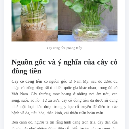
Cây đồng tiền phong thủy
Nguồn gốc và ý nghĩa của cây cỏ
đồng tiền
Cây cỏ đồng tiền
có nguồn gốc từ Nam Mỹ, sau đó được du
nhập và trồng rộng rãi ở nhiều quốc gia khác nhau, trong đó có
Việt Nam. Cây thường mọc hoang ở những nơi ẩm ướt, ven
sông, suối, ao hồ. Từ xa xưa, cây cỏ đồng tiền đã được sử dụng
như một loại thảo dược trong y học cổ truyền để điều trị các
bệnh về da, tiêu hóa, thần kinh, cải thiện tuần hoàn máu.
Bên cạnh đó, người ta tin rằng hình dáng tròn trịa, đầy đặn của
lá cây tựa như những đồng tiền cổ, biểu tượng của sự sung túc,