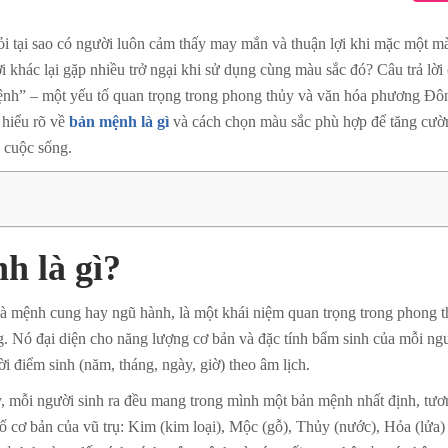
ỏi tại sao có người luôn cảm thấy may mắn và thuận lợi khi mặc một m
i khác lại gặp nhiều trở ngại khi sử dụng cùng màu sắc đó? Câu trả lời
ệnh” – một yếu tố quan trọng trong phong thủy và văn hóa phương Đô
 hiểu rõ về
bản mệnh là gì
và cách chọn màu sắc phù hợp để tăng cườ
g cuộc sống.
h là gì?
à mệnh cung hay ngũ hành, là một khái niệm quan trọng trong phong t
 Nó đại diện cho năng lượng cơ bản và đặc tính bẩm sinh của mỗi ng
ời điểm sinh (năm, tháng, ngày, giờ) theo âm lịch.
, mỗi người sinh ra đều mang trong mình một bản mệnh nhất định, tươ
ố cơ bản của vũ trụ: Kim (kim loại), Mộc (gỗ), Thủy (nước), Hỏa (lửa