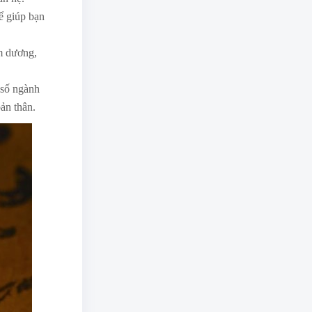
ể giúp bạn
m dương,
 số ngành
ản thân.