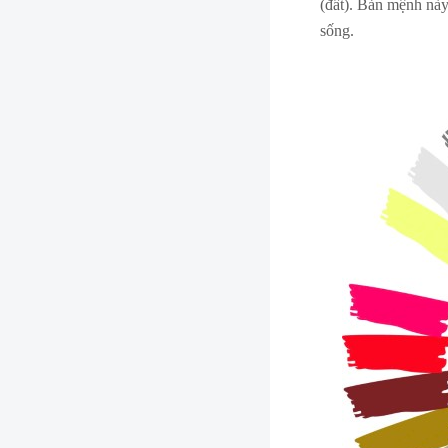
(đất). Bản mệnh này
sống.