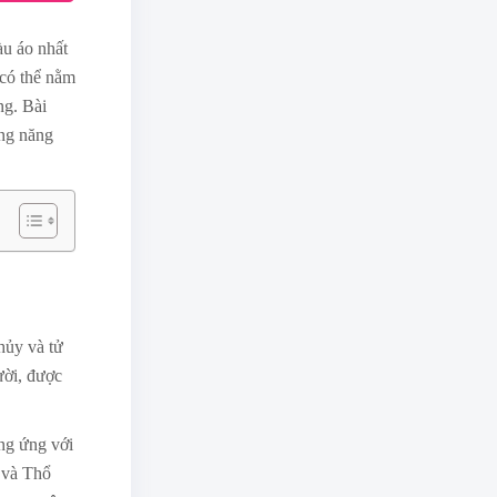
àu áo nhất
 có thể nằm
ng. Bài
ng năng
hủy và tử
ười, được
ng ứng với
) và Thổ