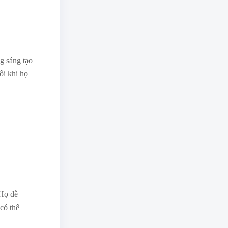
g sáng tạo
ôi khi họ
 Họ dễ
có thể