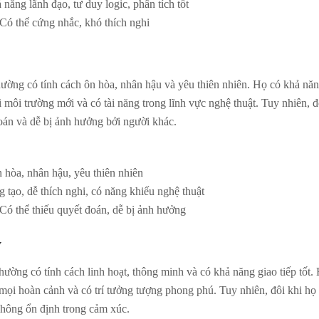
năng lãnh đạo, tư duy logic, phân tích tốt
Có thể cứng nhắc, khó thích nghi
ng có tính cách ôn hòa, nhân hậu và yêu thiên nhiên. Họ có khả năn
ới môi trường mới và có tài năng trong lĩnh vực nghệ thuật. Tuy nhiên, đ
đoán và dễ bị ảnh hưởng bởi người khác.
 hòa, nhân hậu, yêu thiên nhiên
 tạo, dễ thích nghi, có năng khiếu nghệ thuật
ó thể thiếu quyết đoán, dễ bị ảnh hưởng
y
ờng có tính cách linh hoạt, thông minh và có khả năng giao tiếp tốt.
 mọi hoàn cảnh và có trí tưởng tượng phong phú. Tuy nhiên, đôi khi họ 
không ổn định trong cảm xúc.