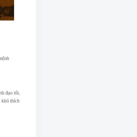
 mệnh
h đạo tốt,
à khó thích