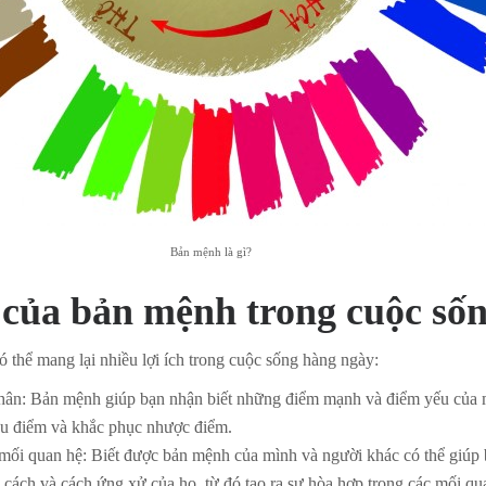
Bản mệnh là gì?
 của bản mệnh trong cuộc số
 thể mang lại nhiều lợi ích trong cuộc sống hàng ngày:
thân: Bản mệnh giúp bạn nhận biết những điểm mạnh và điểm yếu của 
ưu điểm và khắc phục nhược điểm.
 mối quan hệ: Biết được bản mệnh của mình và người khác có thể giúp 
h cách và cách ứng xử của họ, từ đó tạo ra sự hòa hợp trong các mối qu