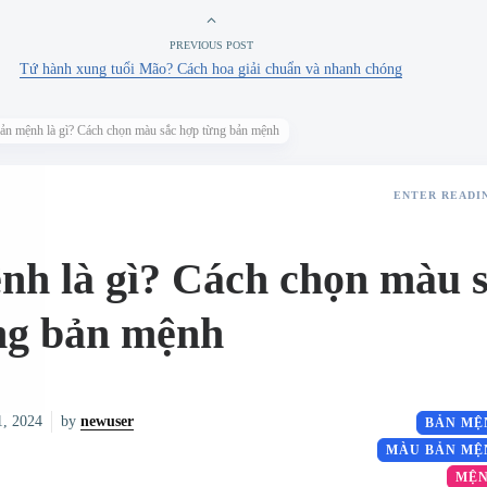
PREVIOUS POST
Tứ hành xung tuổi Mão? Cách hoa giải chuẩn và nhanh chóng
ản mệnh là gì? Cách chọn màu sắc hợp từng bản mệnh
ENTER READI
nh là gì? Cách chọn màu 
ng bản mệnh
1, 2024
by
newuser
BẢN MỆ
MÀU BẢN MỆ
MỆN