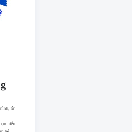
ng
mình, từ
bạn hiểu
an hệ.