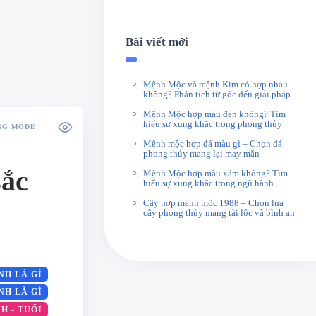
Bài viết mới
Mệnh Mộc và mệnh Kim có hợp nhau
không? Phân tích từ gốc đến giải pháp
Mệnh Mộc hợp màu đen không? Tìm
hiểu sự xung khắc trong phong thủy
NG MODE
Mệnh mộc hợp đá màu gì – Chọn đá
phong thủy mang lại may mắn
sắc
Mệnh Mộc hợp màu xám không? Tìm
hiểu sự xung khắc trong ngũ hành
Cây hợp mệnh mộc 1988 – Chọn lựa
cây phong thủy mang tài lộc và bình an
NH LÀ GÌ
NH LÀ GÌ
H - TUỔI