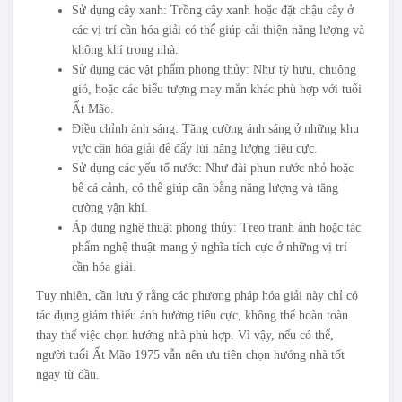
Sử dụng cây xanh: Trồng cây xanh hoặc đặt chậu cây ở
các vị trí cần hóa giải có thể giúp cải thiện năng lượng và
không khí trong nhà.
Sử dụng các vật phẩm phong thủy: Như tỳ hưu, chuông
gió, hoặc các biểu tượng may mắn khác phù hợp với tuổi
Ất Mão.
Điều chỉnh ánh sáng: Tăng cường ánh sáng ở những khu
vực cần hóa giải để đẩy lùi năng lượng tiêu cực.
Sử dụng các yếu tố nước: Như đài phun nước nhỏ hoặc
bể cá cảnh, có thể giúp cân bằng năng lượng và tăng
cường vận khí.
Áp dụng nghệ thuật phong thủy: Treo tranh ảnh hoặc tác
phẩm nghệ thuật mang ý nghĩa tích cực ở những vị trí
cần hóa giải.
Tuy nhiên, cần lưu ý rằng các phương pháp hóa giải này chỉ có
tác dụng giảm thiểu ảnh hưởng tiêu cực, không thể hoàn toàn
thay thế việc chọn hướng nhà phù hợp. Vì vậy, nếu có thể,
người tuổi Ất Mão 1975 vẫn nên ưu tiên chọn hướng nhà tốt
ngay từ đầu.