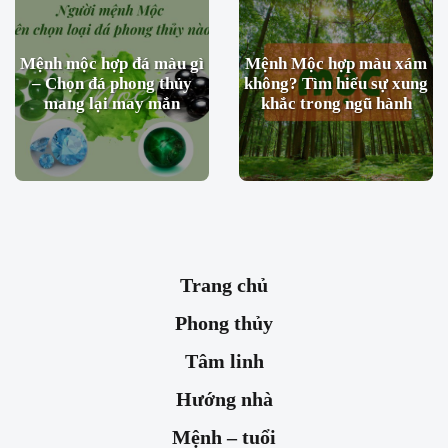
Mệnh mộc hợp đá màu gì
Mệnh Mộc hợp màu xám
– Chọn đá phong thủy
không? Tìm hiểu sự xung
mang lại may mắn
khắc trong ngũ hành
Trang chủ
Phong thủy
Tâm linh
Hướng nhà
Mệnh – tuổi