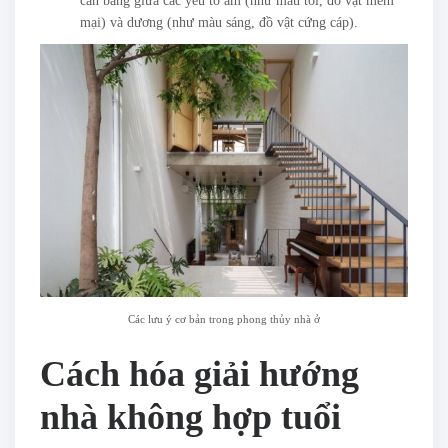
cân bằng giữa các yếu tố âm (như màu tối, đồ vật mềm
mại) và dương (như màu sáng, đồ vật cứng cáp).
Các lưu ý cơ bản trong phong thủy nhà ở
Cách hóa giải hướng
nhà không hợp tuổi